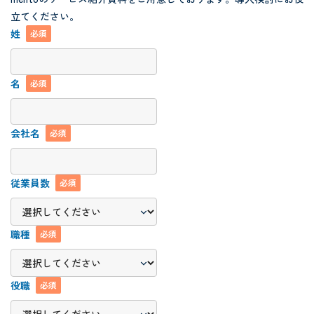
立てください。
姓
必須
名
必須
会社名
必須
従業員数
必須
職種
必須
役職
必須