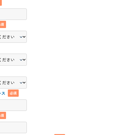
須
必須
レス
必須
必須