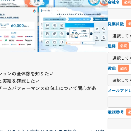
会社名
必
従業員数
職種
必須
役職
必須
ーションの全体像を知りたい
徴と実績を確認したい
やチームパフォーマンスの向上について関心があ
メールアド
電話番号