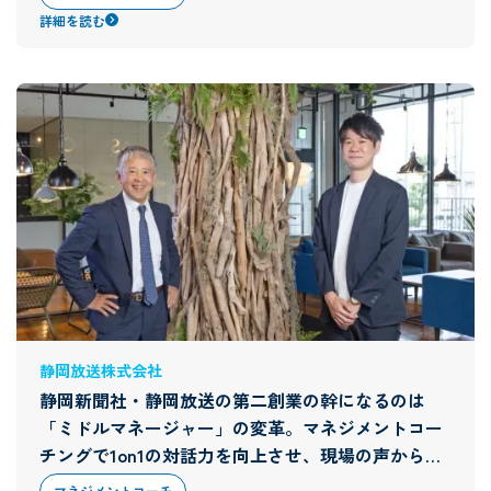
詳細を読む
静岡放送株式会社
静岡新聞社・静岡放送の第二創業の幹になるのは
「ミドルマネージャー」の変革。マネジメントコー
チングで1on1の対話力を向上させ、現場の声から局
と会社を超えた連携へ
マネジメントコーチ