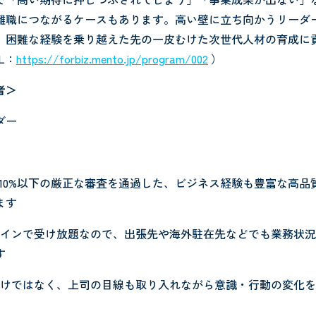
離職につながるケースもあります。高い壁に立ち向かうリーダ
、困難な経験を乗り越えた先の一皮むけた次世代人材の育成に
L：
https://forbiz.mento.jp/program/002
）
者＞
ダー
率10%以下の厳正な審査を通過した、ビジネス経験も豊富な高品
ます
ラインで受け放題なので、出張先や海外駐在先などでも業務状
す
だけではなく、上司の目線も取り入れながら意識・行動の変化