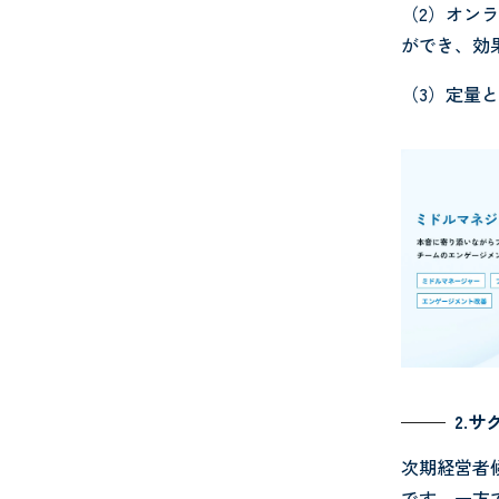
（2）オン
ができ、効
（3）定量
2.
次期経営者
です。一方