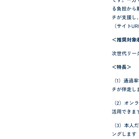
る負担から
チが支援し
（サイトUR
＜推奨対象
次世代リー
＜特長＞
（1）通過
チが伴走し
（2）オン
活用できま
（3）本人
ングします