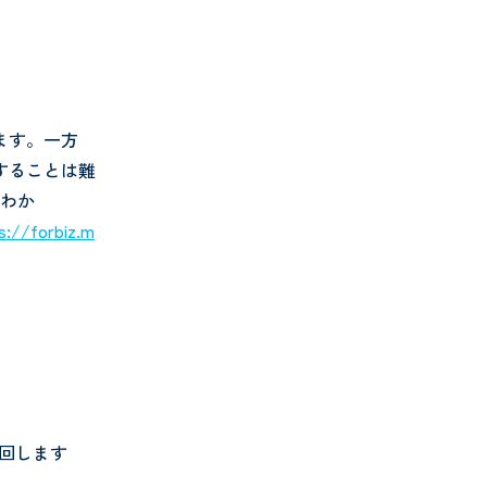
ます。一方
することは難
”わか
s://forbiz.m
を回します