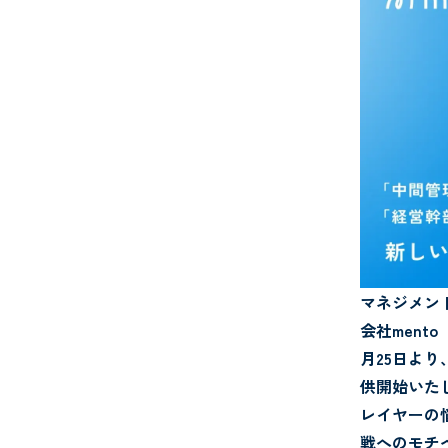
マネジメント
会社ment
月25日よ
供開始いた
レイヤーの
戦へのモチ