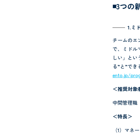
◾️3つ
1.
チームのエ
で、ミドル
しい」とい
る”と”で
ento.jp/pro
＜推奨対象
中間管理職
＜特長＞
（1）マネ