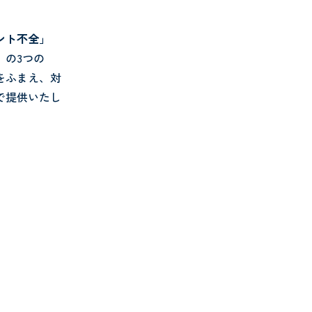
ント不全」
」
の3つの
をふまえ、対
で提供いたし