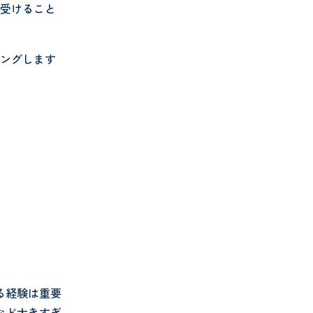
で受けること
ィングします
る経験は重要
など大きすぎ