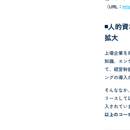
（URL：
htt
◾️人
拡大
上場企業を
知識、エン
て、経営幹
ングの導入
そんななか、法
リースして
入されてい
以上のコー