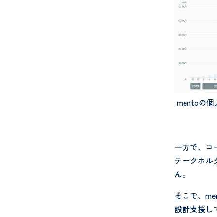
mento
一方で、コ
テークホル
ん。
そこで、m
設計支援し