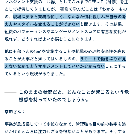
マネジメント支援の「武器」としてこれまでOFF-JT（研修）を主
として提供してきましたが、 研修で学んだことは「わかる」もの
の、
現場に戻ると業務も忙しく、なかなか慣れ親しんだ自分の考
え方やスタイルを変えることができない
と聞きます。その結果、
組織のパフォーマンスやエンゲージメントスコアに有意な変化が
現れず、どうすればよいか悩むことになります。
他にも部下との1on1を実施することや組織の心理的安全性を高め
ることが大事だと知ってはいるものの、
リモートで働きぶりが見
えないなかでどうマネジメントしていいか分からない
ことに困っ
ているという現状がありました。
このままの状況だと、どんなことが起こるという危
機感を持っていたのでしょうか。
京田さん：
事業が急成長していて多忙ななかで、管理職も目の前の数字を追
いかけるところに注力せざるを得ないことがあります。そうする