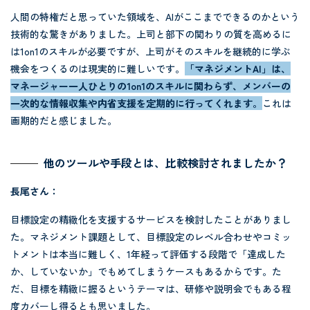
人間の特権だと思っていた領域を、AIがここまでできるのかという
技術的な驚きがありました。上司と部下の関わりの質を高めるに
は1on1のスキルが必要ですが、上司がそのスキルを継続的に学ぶ
機会をつくるのは現実的に難しいです。
「マネジメントAI」は、
マネージャー一人ひとりの1on1のスキルに関わらず、メンバーの
一次的な情報収集や内省支援を定期的に行ってくれます。
これは
画期的だと感じました。
他のツールや手段とは、比較検討されましたか？
長尾さん：
目標設定の精緻化を支援するサービスを検討したことがありまし
た。マネジメント課題として、目標設定のレベル合わせやコミッ
トメントは本当に難しく、1年経って評価する段階で「達成した
か、していないか」でもめてしまうケースもあるからです。た
だ、目標を精緻に握るというテーマは、研修や説明会でもある程
度カバーし得るとも思いました。