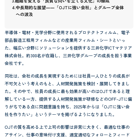
組織を変える「良質な問いを立てる文化」の醸成
中長期的な展望――「OJTに強い会社」とグループ全体
への波及
半導体・電材・光学分野に使用されるプロテクトフィルム、電子
部品製造工程用フィルムなどの産業用フィルム・シートといっ
た、幅広い分野にソリューションを提供する三井化学ICTマテリア
株式会社。約300名が在籍し、三井化学グループの成長を担う事業
会社です。
同社は、会社の成長を実現するためには社員一人ひとりの成長が
不可欠という考えのもと、人材開発施策を検討・展開してきまし
た。その中で、社員の成長に最も効果が高いのはOJTであると理
解している一方、提供する人材開発施策が研修などのOFF-JTに偏
りがちである点に問題意識を持ち、2025年からは「OJTに強い会
社を作りたい」というテーマを掲げるようになりました。
OJTの質を高める上で上司の影響は非常に大きく、最適な仕事の
アサイン、仕事の意味付け支援、適宜適切なフォローとフィード